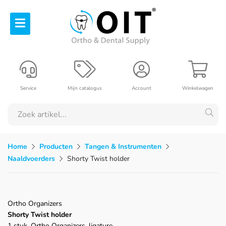
Service
Mijn catalogus
Account
Winkelwagen
Home
Producten
Tangen & Instrumenten
Naaldvoerders
Shorty Twist holder
Ortho Organizers
Shorty Twist holder
1 stuk, Ortho Organizers, ligature