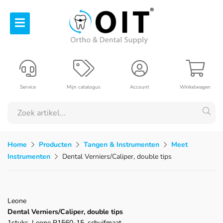
Service
Mijn catalogus
Account
Winkelwagen
Home
Producten
Tangen & Instrumenten
Meet
Instrumenten
Dental Verniers/Caliper, double tips
Leone
Dental Verniers/Caliper, double tips
1stuks, Leone P1560-15, schuifmaat