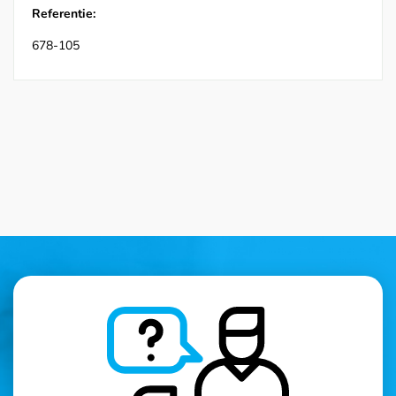
Referentie:
678-105