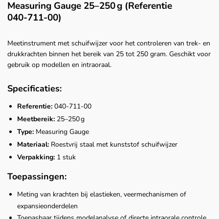
Measuring Gauge 25–250 g (Referentie
040‑711‑00)
Meetinstrument met schuifwijzer voor het controleren van trek- en
drukkrachten binnen het bereik van 25 tot 250 gram. Geschikt voor
gebruik op modellen en intraoraal.
Specificaties:
Referentie:
040‑711‑00
Meetbereik:
25–250 g
Type:
Measuring Gauge
Materiaal:
Roestvrij staal met kunststof schuifwijzer
Verpakking:
1 stuk
Toepassingen:
Meting van krachten bij elastieken, veermechanismen of
expansieonderdelen
Toepasbaar tijdens modelanalyse of directe intraorale controle