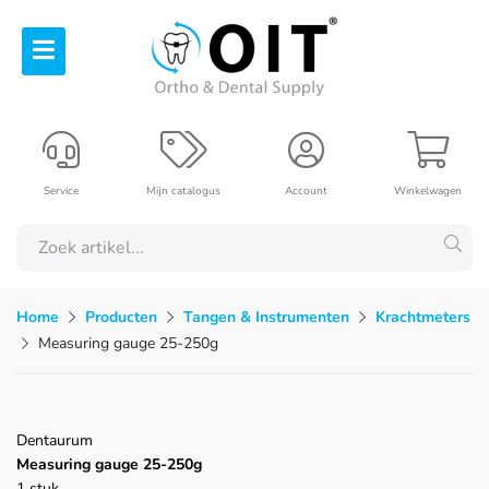
Service
Mijn catalogus
Account
Winkelwagen
Home
Producten
Tangen & Instrumenten
Krachtmeters
Measuring gauge 25-250g
Dentaurum
Measuring gauge 25-250g
1 stuk