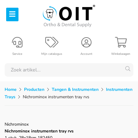
Service
Mijn catalogus
Account
Winkelwagen
Home
Producten
Tangen & Instrumenten
Instrumenten
Trays
Nichrominox instrumenten tray rvs
Nichrominox
Nichrominox instrumenten tray rvs
1 stuk, 28x18cm 182450