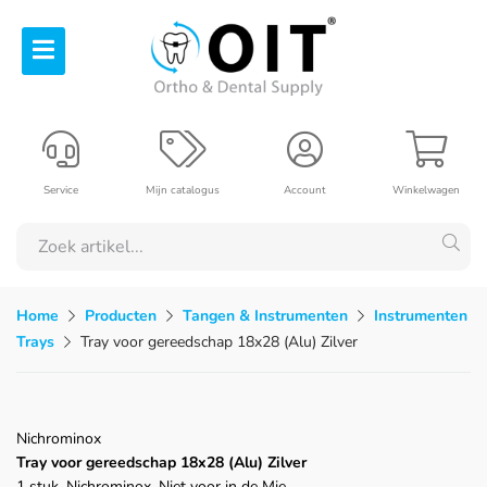
Service
Mijn catalogus
Account
Winkelwagen
Home
Producten
Tangen & Instrumenten
Instrumenten
Trays
Tray voor gereedschap 18x28 (Alu) Zilver
Nichrominox
Tray voor gereedschap 18x28 (Alu) Zilver
1 stuk, Nichrominox, Niet voor in de Mie