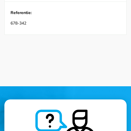
Referentie:
678-342