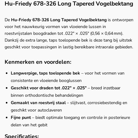
Hu‑Friedy 678‑326 Long Tapered Vogelbektang
De
Hu‑Friedy 678‑326 Long Tapered Vogelbektang
is ontworpen
voor het nauwkeurig vormen van vloeiende lussen in
roestvrijstalen boogdraden tot .022″ × .025″ (0,56 × 0,64 mm).
Dankzij de extra lange, taps toelopende bek is deze tang bij uitstek
geschikt voor toepassingen in lastig bereikbare intraorale gebieden.
Kenmerken en voordelen:
Langwerpige, taps toelopende bek
– voor het vormen van
consistente en vloeiende booglussen
Geschikt voor draden tot .022″ × .025″
– breed inzetbaar
binnen orthodontische behandelingen
Gemaakt van roestvrij staal
– slijtvast, corrosiebestendig en
geschikt voor autoclaveren
Fijne punt
– biedt optimale toegang en controle in posterieure
delen van het gebit
Specificaties: