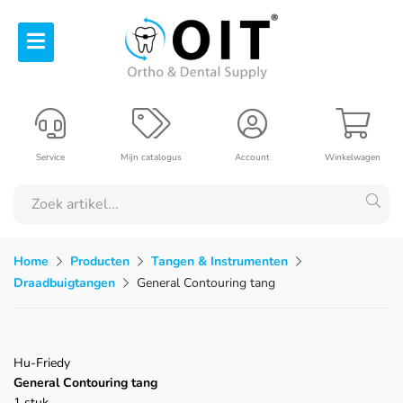
Service
Mijn catalogus
Account
Winkelwagen
Home
Producten
Tangen & Instrumenten
Draadbuigtangen
General Contouring tang
Hu-Friedy
General Contouring tang
1 stuk