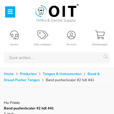
Service
Mijn catalogus
Account
Winkelwagen
Home
Producten
Tangen & Instrumenten
Band &
Draad Pusher Tangen
Band pusher/scaler #2 hdl #41
Hu-Friedy
Band pusher/scaler #2 hdl #41
1 stuk