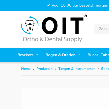
Voor 16.00 uur besteld, morgen 
Brackets
Bogen & Draden
Buccal Tub
Home
Producten
Tangen & Instrumenten
Band