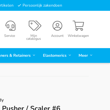
tikelen
Persoonlijk zakendoen
Service
Mijn
Account
Winkelwagen
catalogus
gners & Retainers
Elastomerics
Meer
dy
 Pusher / Scaler #6