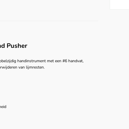
nd Pusher
bbelzijdig handinstrument met een #6 handvat,
wijderen van lijmresten.
heid