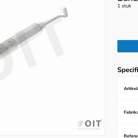
1 stuk
Specif
Artike
Fabrika
Referen