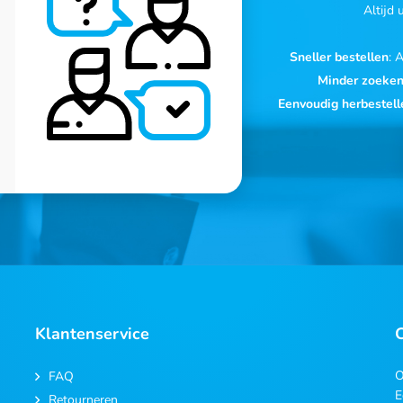
Altijd
Sneller bestellen
: 
Minder zoeke
Eenvoudig herbestell
Klantenservice
O
FAQ
E
Retourneren