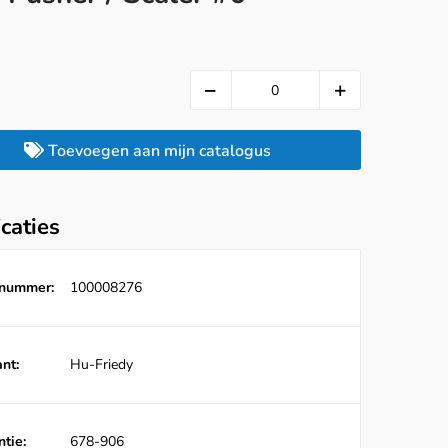
Toevoegen aan mijn catalogus
icaties
lnummer:
100008276
nt:
Hu-Friedy
tie:
678-906