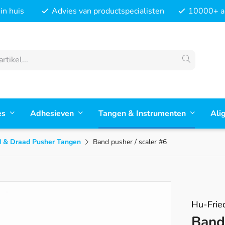
in huis
Advies van productspecialisten
10000+ ar
es
Adhesieven
Tangen & Instrumenten
Ali
 & Draad Pusher Tangen
Band pusher / scaler #6
Hu-Frie
Band