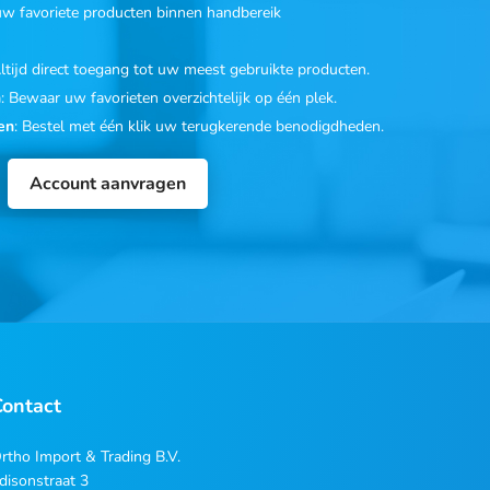
 uw favoriete producten binnen handbereik
Altijd direct toegang tot uw meest gebruikte producten.
n
: Bewaar uw favorieten overzichtelijk op één plek.
en
: Bestel met één klik uw terugkerende benodigdheden.
Account aanvragen
Contact
rtho Import & Trading B.V.
disonstraat 3