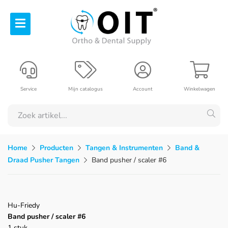
Service
Mijn catalogus
Account
Winkelwagen
Home
Producten
Tangen & Instrumenten
Band &
Draad Pusher Tangen
Band pusher / scaler #6
Hu-Friedy
Band pusher / scaler #6
1 stuk