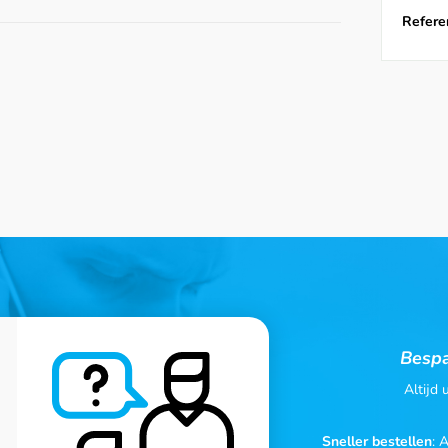
Referen
Bespa
Altijd
Sneller bestellen
: 