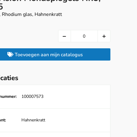
5
, Rhodium glas, Hahnenkratt
Toevoegen aan mijn catalogus
icaties
lnummer:
100007573
nt:
Hahnenkratt