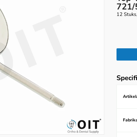
721/
12 Stuks
Specif
Artike
Fabrika