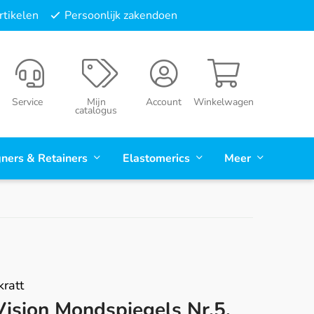
tikelen
Persoonlijk zakendoen
Service
Mijn
Account
Winkelwagen
catalogus
gners & Retainers
Elastomerics
Meer
ratt
Vision Mondspiegels Nr.5,