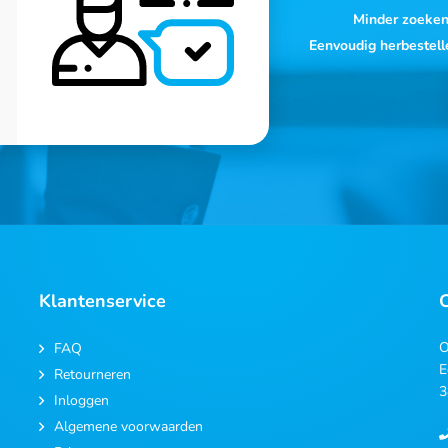
Minder zoeke
Eenvoudig herbestell
Klantenservice
O
FAQ
E
Retourneren
3
Inloggen
Algemene voorwaarden