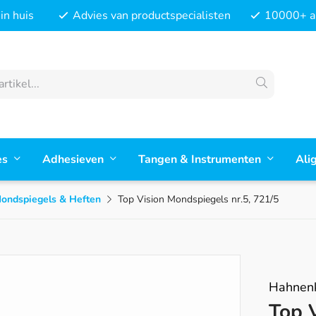
in huis
Advies van productspecialisten
10000+ ar
es
Adhesieven
Tangen & Instrumenten
Ali
ondspiegels & Heften
Top Vision Mondspiegels nr.5, 721/5
Hahnenk
Top 