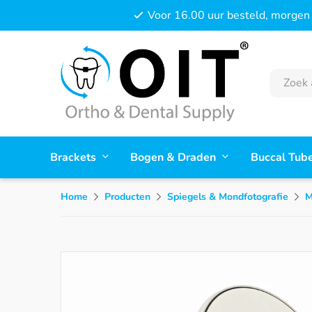
Voor 16.00 uur besteld, morgen 
Brackets
Bogen & Draden
Buccal Tub
Home
Producten
Spiegels & Mondfotografie
M