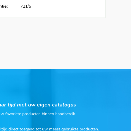
tie:
721/5
ar tijd met uw eigen catalogus
 uw favoriete producten binnen handbereik
Altijd direct toegang tot uw meest gebruikte producten.