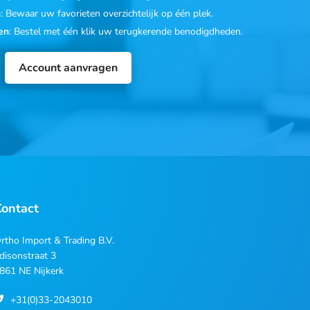
n
: Bewaar uw favorieten overzichtelijk op één plek.
en
: Bestel met één klik uw terugkerende benodigdheden.
Account aanvragen
Contact
rtho Import & Trading B.V.
disonstraat 3
861 NE Nijkerk
+31(0)33-2043010