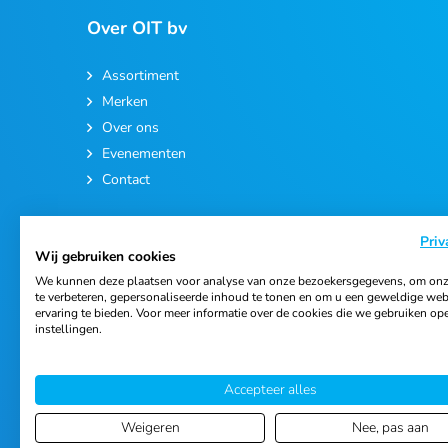
Over OIT bv
Assortiment
Merken
Over ons
Evenementen
Contact
Priv
Wij gebruiken cookies
We kunnen deze plaatsen voor analyse van onze bezoekersgegevens, om onz
te verbeteren, gepersonaliseerde inhoud te tonen en om u een geweldige web
ervaring te bieden. Voor meer informatie over de cookies die we gebruiken op
© 2026 Ortho Import & Trading B.V.
instellingen.
Accepteer alles
Weigeren
Nee, pas aan