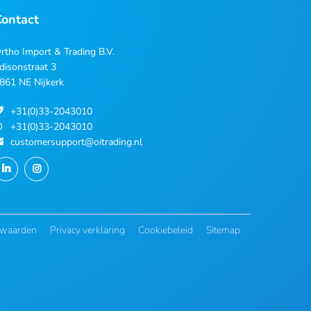
Contact
rtho Import & Trading B.V.
disonstraat 3
861 NE Nijkerk
+31(0)33-2043010
+31(0)33-2043010
customersupport@oitrading.nl
rwaarden
Privacy verklaring
Cookiebeleid
Sitemap