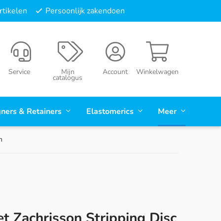
tikelen
Persoonlijk zakendoen
Service
Mijn
Account
Winkelwagen
catalogus
gners & Retainers
Elastomerics
Meer
m
t Zachrisson Stripping Disc