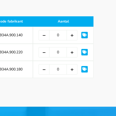
ode fabrikant
Aantal
934A.900.140
934A.900.220
934A.900.180