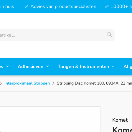
in huis
Advies van productspecialisten
10000+ ar
es
Adhesieven
Tangen & Instrumenten
Ali
Interproximaal Strippen
Stripping Disc Komet 180, 8934A, 22 m
Komet
Kome