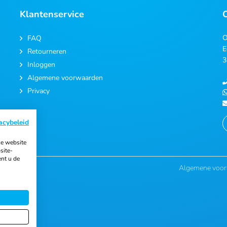
Klantenservice
O
FAQ
E
Retourneren
3
Inloggen
Algemene voorwaarden
Privacy
acybeleid
e website
site-
ent u de
Algemene voo