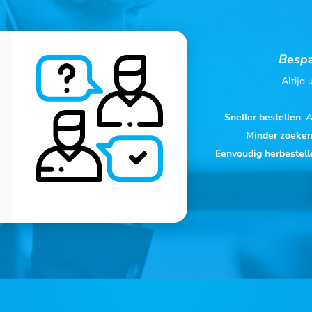
Bespa
Altijd
Sneller bestellen
: 
Minder zoeke
Eenvoudig herbestell