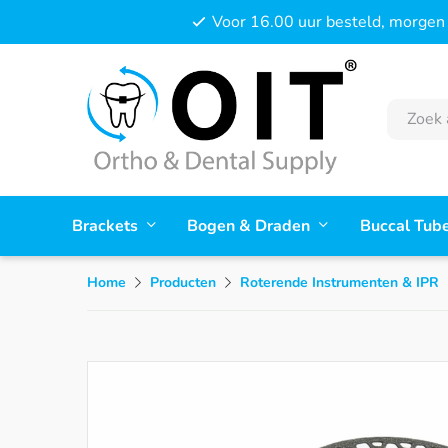
Voor 16.00 uur besteld, morgen 
Brackets
Bogen & Draden
Buccal Tub
Home
Producten
Roterende Instrumenten & IPR