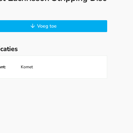
Voeg toe
icaties
nt:
Komet