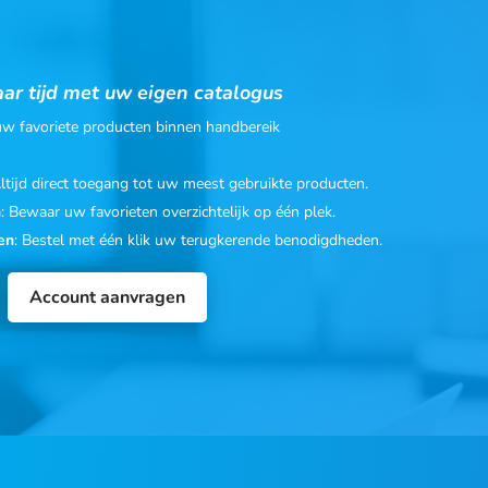
ar tijd met uw eigen catalogus
 uw favoriete producten binnen handbereik
Altijd direct toegang tot uw meest gebruikte producten.
n
: Bewaar uw favorieten overzichtelijk op één plek.
en
: Bestel met één klik uw terugkerende benodigdheden.
Account aanvragen