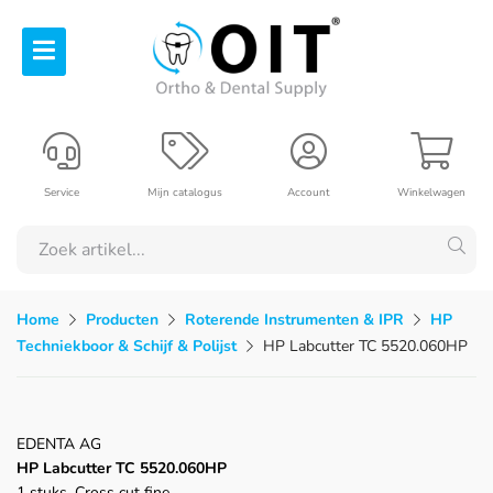
Service
Mijn catalogus
Account
Winkelwagen
Home
Producten
Roterende Instrumenten & IPR
HP
Techniekboor & Schijf & Polijst
HP Labcutter TC 5520.060HP
EDENTA AG
HP Labcutter TC 5520.060HP
1 stuks, Cross cut fine