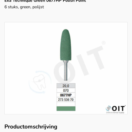
Exa Technique Green 0677HP Polish Point
6 stuks, green, polijst
Productomschrijving