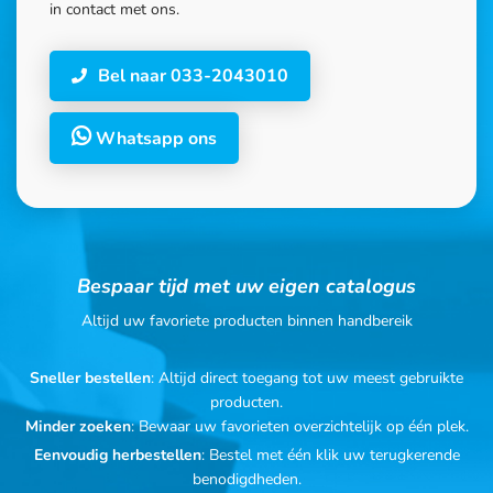
in contact met ons.
Bel naar 033-2043010
Whatsapp ons
Bespaar tijd met uw eigen catalogus
Altijd uw favoriete producten binnen handbereik
Sneller bestellen
: Altijd direct toegang tot uw meest gebruikte
producten.
Minder zoeken
: Bewaar uw favorieten overzichtelijk op één plek.
Eenvoudig herbestellen
: Bestel met één klik uw terugkerende
benodigdheden.