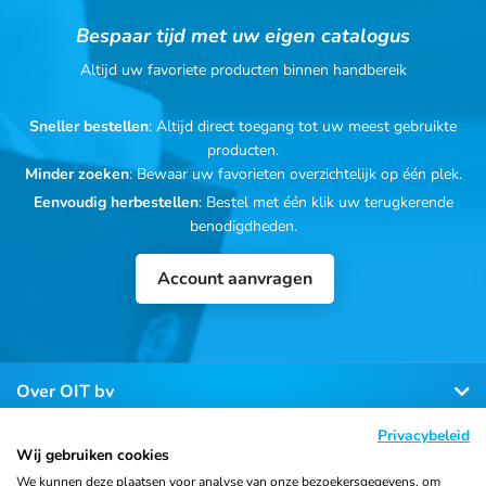
Bespaar tijd met uw eigen catalogus
Altijd uw favoriete producten binnen handbereik
Sneller bestellen
: Altijd direct toegang tot uw meest gebruikte
producten.
Minder zoeken
: Bewaar uw favorieten overzichtelijk op één plek.
Eenvoudig herbestellen
: Bestel met één klik uw terugkerende
benodigdheden.
Account aanvragen
Over OIT bv
Privacybeleid
Klantenservice
Wij gebruiken cookies
We kunnen deze plaatsen voor analyse van onze bezoekersgegevens, om