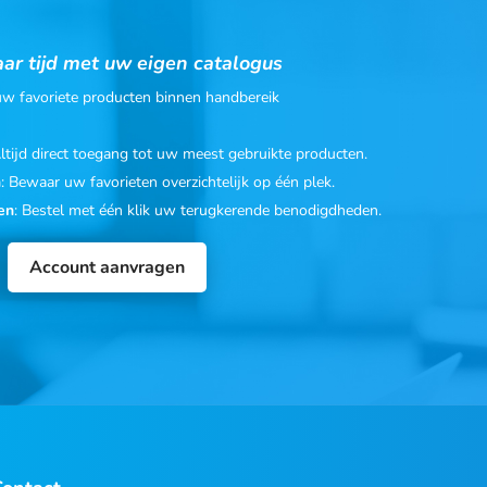
ar tijd met uw eigen catalogus
 uw favoriete producten binnen handbereik
Altijd direct toegang tot uw meest gebruikte producten.
n
: Bewaar uw favorieten overzichtelijk op één plek.
en
: Bestel met één klik uw terugkerende benodigdheden.
Account aanvragen