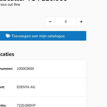
ross cut fine
Toevoegen aan mijn catalogus
icaties
lnummer:
100003600
nt:
EDENTA AG
tie:
7220.060HP