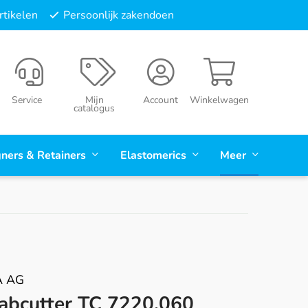
tikelen
Persoonlijk zakendoen
Service
Mijn
Account
Winkelwagen
catalogus
gners & Retainers
Elastomerics
Meer
A AG
abcutter TC 7220.060