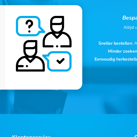
Bespa
Altijd
Sneller bestellen
: 
Minder zoeke
Eenvoudig herbestell