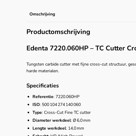
Omschrijving
Productomschrijving
Edenta 7220.060HP – TC Cutter Cr
Tungsten carbide cutter met fijne cross‑cut structuur, ge
harde materialen.
Specificaties
Referentie
: 7220.060HP
ISO
: 500 104 274 140 060
Type
: Cross‑Cut Fine TC cutter
Diameter werkdeel
: Ø 6,0 mm
Lengte werkdeel
: 14,0 mm