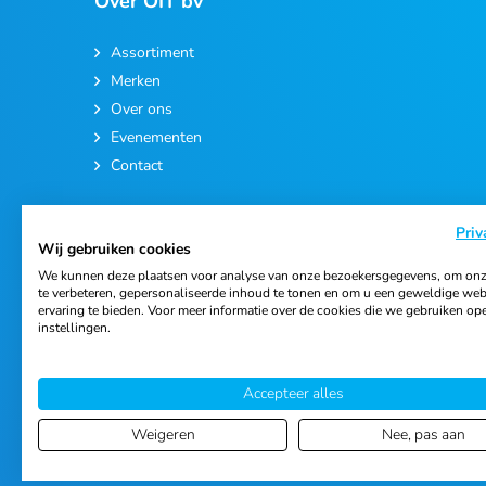
Over OIT bv
Assortiment
Merken
Over ons
Evenementen
Contact
Priv
Wij gebruiken cookies
We kunnen deze plaatsen voor analyse van onze bezoekersgegevens, om onz
te verbeteren, gepersonaliseerde inhoud te tonen en om u een geweldige web
ervaring te bieden. Voor meer informatie over de cookies die we gebruiken op
© 2026 Ortho Import & Trading B.V.
instellingen.
Accepteer alles
Weigeren
Nee, pas aan