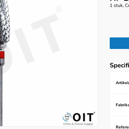
1 stuk, C
Specif
Artike
Fabrika
Referen