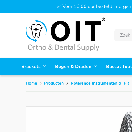
Voor 16.00 uur besteld, morgen 
Brackets
Bogen & Draden
Buccal Tub
Home
Producten
Roterende Instrumenten & IPR