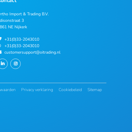
Contact
rtho Import & Trading B.V.
disonstraat 3
861 NE Nijkerk
+31(0)33-2043010
+31(0)33-2043010
customersupport@oitrading.nl
rwaarden
Privacy verklaring
Cookiebeleid
Sitemap