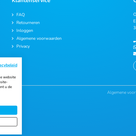
Klantenservice
O
FAQ
E
Retourneren
3
Inloggen
Algemene voorwaarden
Privacy
acybeleid
e website
site-
ent u de
Algemene voo