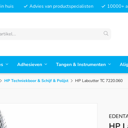
in huis
Advies van productspecialisten
10000+ ar
es
Adhesieven
Tangen & Instrumenten
Ali
HP Techniekboor & Schijf & Polijst
HP Labcutter TC 7220.060
EDENT
HP L