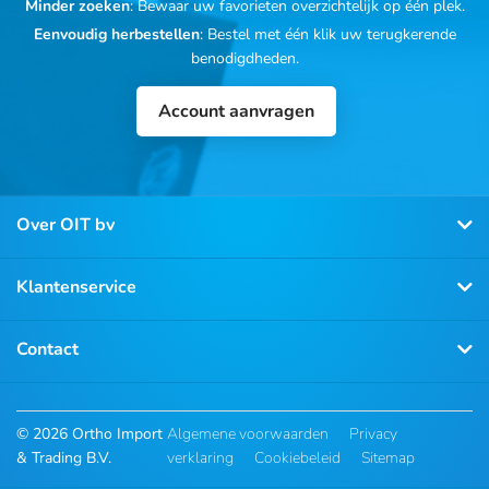
Minder zoeken
: Bewaar uw favorieten overzichtelijk op één plek.
Eenvoudig herbestellen
: Bestel met één klik uw terugkerende
benodigdheden.
Account aanvragen
Over OIT bv
Klantenservice
Contact
© 2026 Ortho Import
Algemene voorwaarden
Privacy
& Trading B.V.
verklaring
Cookiebeleid
Sitemap