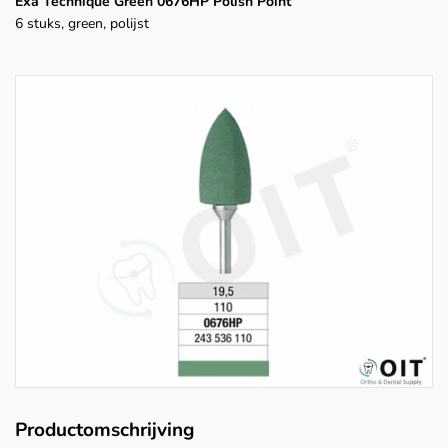
Exa Technique Green 0676HP Polish Point
6 stuks, green, polijst
Productomschrijving