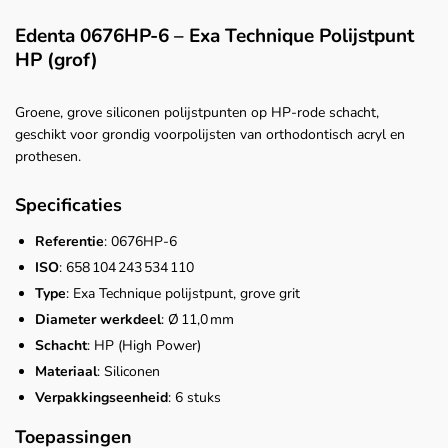
Edenta 0676HP‑6 – Exa Technique Polijstpunt
HP (grof)
Groene, grove siliconen polijstpunten op HP-rode schacht,
geschikt voor grondig voorpolijsten van orthodontisch acryl en
prothesen.
Specificaties
Referentie
: 0676HP‑6
ISO
: 658 104 243 534 110
Type
: Exa Technique polijstpunt, grove grit
Diameter werkdeel
: Ø 11,0 mm
Schacht
: HP (High Power)
Materiaal
: Siliconen
Verpakkingseenheid
: 6 stuks
Toepassingen