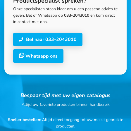
Productspecialist spreken?
Onze specialisten staan klaar om u een passend advies te
geven. Bel of Whatsapp op
033-2043010
en kom direct
in contact met ons.
Bel naar 033-2043010
Whatsapp ons
Bespaar tijd met uw eigen catalogus
Altijd uw favoriete producten binnen handbereik
Sneller bestellen
: Altijd direct toegang tot uw meest gebruikte
producten.