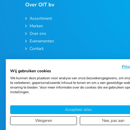
Over OIT bv
Assortiment
Merken
Over ons
Evenementen
Contact
Priv
Wij gebruiken cookies
We kunnen deze plaatsen voor analyse van onze bezoekersgegevens, om onz
te verbeteren, gepersonaliseerde inhoud te tonen en om u een geweldige web
ervaring te bieden. Voor meer informatie over de cookies die we gebruiken op
© 2026 Ortho Import & Trading B.V.
instellingen.
Accepteer alles
Weigeren
Nee, pas aan