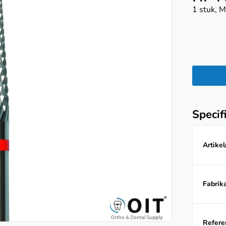
1 stuk, 
Specif
Artike
Fabrika
Referen