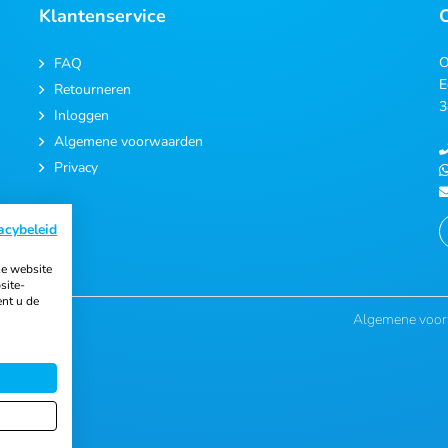
Klantenservice
O
FAQ
E
Retourneren
3
Inloggen
Algemene voorwaarden
Privacy
acybeleid
e website
site-
ent u de
Algemene voo