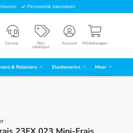
tikelen
Persoonlijk zakendoen
Service
Mijn
Account
Winkelwagen
catalogus
gners & Retainers
Elastomerics
Meer
er
rais 23FX 023 Mini-Frais