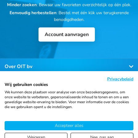
Minder zoeken
: Bewaar uw favorieten overzichtelijk op één plek.
Eenvoudig herbestellen
: Bestel met één klik uw terugkerende
benodigdheden.
Account aanvragen
Over OIT bv
Privacybeleid
Klantenservice
Wij gebruiken cookies
We kunnen deze plaatsen voor analyse van onze bezoekersgegevens, om
onze website te verbeteren, gepersonaliseerde inhoud te tonen en om u een
Contact
geweldige website-ervaring te bieden. Voor meer informatie over de cookies
die we gebruiken opent u de instellingen.
Accepteer alles
© 2026 Ortho Import
Algemene voorwaarden
Privacy
& Trading B.V.
verklaring
Cookiebeleid
Sitemap
Weigeren
Nee, pas aan