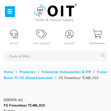
Service
Mijn catalogus
Account
Winkelwagen
Home
Producten
Roterende Instrumenten & IPR
Fineer
Boren TC FG (Rood Hoekstuk)
FG Fineerboor TC48L.010
EDENTA AG
FG Fineerboor TC48L.010
5 stuks