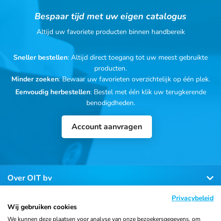
Bespaar tijd met uw eigen catalogus
Altijd uw favoriete producten binnen handbereik
Sneller bestellen
: Altijd direct toegang tot uw meest gebruikte
producten.
Minder zoeken
: Bewaar uw favorieten overzichtelijk op één plek.
Eenvoudig herbestellen
: Bestel met één klik uw terugkerende
benodigdheden.
Account aanvragen
Over OIT bv
Privacybeleid
Klantenservice
Wij gebruiken cookies
We kunnen deze plaatsen voor analyse van onze bezoekersgegevens, om