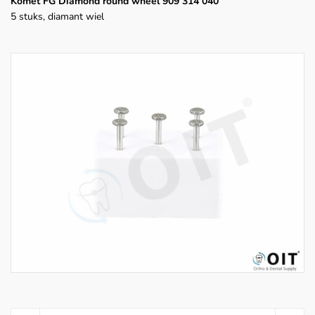
Komet FG Diamond round wheel 909 314 040
5 stuks, diamant wiel