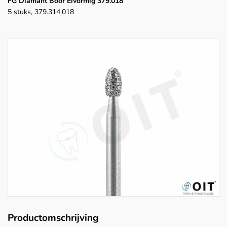
FG Diamant Boor Eivormig 379.018
5 stuks, 379.314.018
Productomschrijving