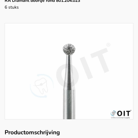
RA Diamant boortje rond 801.204.023
6 stuks
Productomschrijving