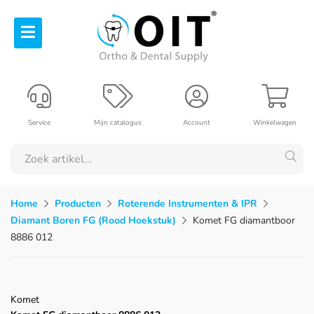
Service
Mijn catalogus
Account
Winkelwagen
Home
Producten
Roterende Instrumenten & IPR
Diamant Boren FG (Rood Hoekstuk)
Komet FG diamantboor
8886 012
Komet