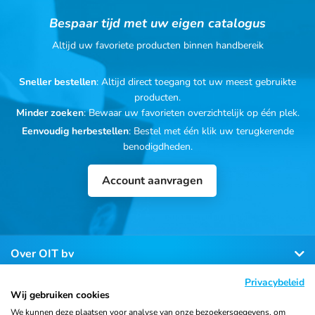
Bespaar tijd met uw eigen catalogus
Altijd uw favoriete producten binnen handbereik
Sneller bestellen
: Altijd direct toegang tot uw meest gebruikte
producten.
Minder zoeken
: Bewaar uw favorieten overzichtelijk op één plek.
Eenvoudig herbestellen
: Bestel met één klik uw terugkerende
benodigdheden.
Account aanvragen
Over OIT bv
Privacybeleid
Klantenservice
Wij gebruiken cookies
We kunnen deze plaatsen voor analyse van onze bezoekersgegevens, om