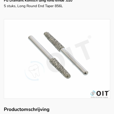
FG Diamant Konisch lang rond einde .020
5 stuks, Long Round End Taper 856L
Productomschrijving