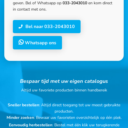
geven. Bel of Whatsapp op
033-2043010
en kom direct
in contact met ons.
Bel naar 033-2043010
Whatsapp ons
Bespaar tijd met uw eigen catalogus
Altijd uw favoriete producten binnen handbereik
Sneller bestellen
: Altijd direct toegang tot uw meest gebruikte
producten.
Minder zoeken
: Bewaar uw favorieten overzichtelijk op één plek.
Eenvoudig herbestellen
: Bestel met één klik uw terugkerende