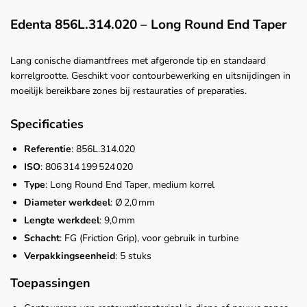
Edenta 856L.314.020 – Long Round End Taper
Lang conische diamantfrees met afgeronde tip en standaard
korrelgrootte. Geschikt voor contourbewerking en uitsnijdingen in
moeilijk bereikbare zones bij restauraties of preparaties.
Specificaties
Referentie
: 856L.314.020
ISO
: 806 314 199 524 020
Type
: Long Round End Taper, medium korrel
Diameter werkdeel
: Ø 2,0 mm
Lengte werkdeel
: 9,0 mm
Schacht
: FG (Friction Grip), voor gebruik in turbine
Verpakkingseenheid
: 5 stuks
Toepassingen