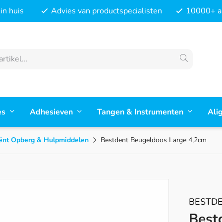
in huis
Advies van productspecialisten
10000+ ar
es
Adhesieven
Tangen & Instrumenten
Ali
ënt Opberg & Hulpmiddelen
Bestdent Beugeldoos Large 4,2cm
BESTD
Best