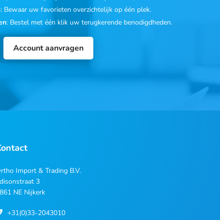
n
: Bewaar uw favorieten overzichtelijk op één plek.
en
: Bestel met één klik uw terugkerende benodigdheden.
Account aanvragen
Contact
rtho Import & Trading B.V.
disonstraat 3
861 NE Nijkerk
+31(0)33-2043010