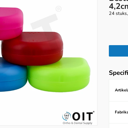
4,2c
24 stuks,
Specif
Artike
Fabrika