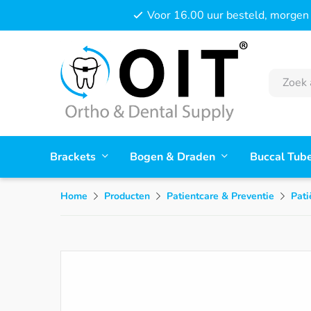
Voor 16.00 uur besteld, morgen 
Brackets
Bogen & Draden
Buccal Tub
Home
Producten
Patientcare & Preventie
Pati