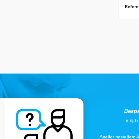
Referen
Bespa
Altijd
Sneller bestellen
: 