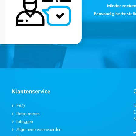
Minder zoeke
Eenvoudig herbestell
Klantenservice
O
FAQ
E
Retourneren
3
Inloggen
Algemene voorwaarden