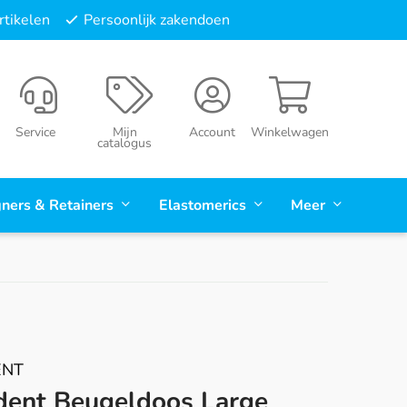
tikelen
Persoonlijk zakendoen
Service
Mijn
Account
Winkelwagen
catalogus
gners & Retainers
Elastomerics
Meer
ENT
dent Beugeldoos Large