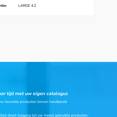
tie:
LARGE 4.2
ar tijd met uw eigen catalogus
 uw favoriete producten binnen handbereik
Altijd direct toegang tot uw meest gebruikte producten.