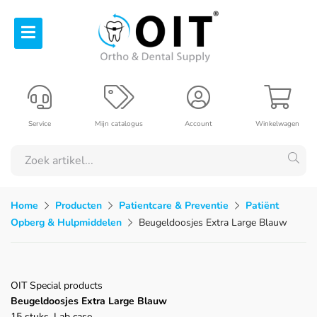
Service
Mijn catalogus
Account
Winkelwagen
Home
Producten
Patientcare & Preventie
Patiënt
Opberg & Hulpmiddelen
Beugeldoosjes Extra Large Blauw
OIT Special products
Beugeldoosjes Extra Large Blauw
15 stuks, Lab case