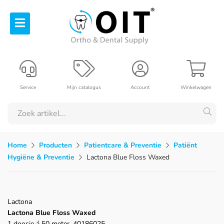
Service
Mijn catalogus
Account
Winkelwagen
Home
Producten
Patientcare & Preventie
Patiënt
Hygiëne & Preventie
Lactona Blue Floss Waxed
Lactona
Lactona Blue Floss Waxed
1 doosje á 50 meter, 40186025