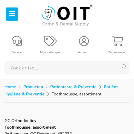
Service
Mijn catalogus
Account
Winkelwagen
Home
Producten
Patientcare & Preventie
Patiënt
Hygiëne & Preventie
Toothmousse, assortiment
GC Orthodontics
Toothmousse, assortiment
2x 5 smaken, GC Recaldent, 462032