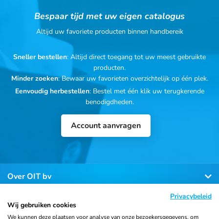
Bespaar tijd met uw eigen catalogus
Altijd uw favoriete producten binnen handbereik
Sneller bestellen
: Altijd direct toegang tot uw meest gebruikte
producten.
Minder zoeken
: Bewaar uw favorieten overzichtelijk op één plek.
Eenvoudig herbestellen
: Bestel met één klik uw terugkerende
benodigdheden.
Account aanvragen
Over OIT bv
Privacybeleid
Klantenservice
Wij gebruiken cookies
We kunnen deze plaatsen voor analyse van onze bezoekersgegevens, om