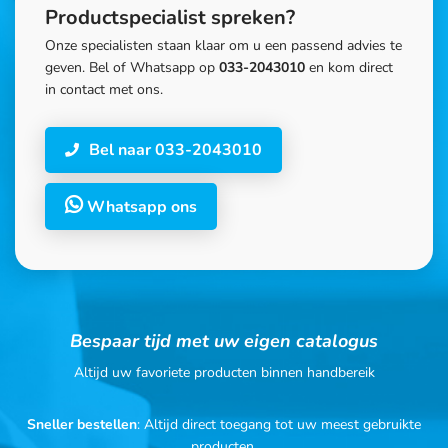
Productspecialist spreken?
Onze specialisten staan klaar om u een passend advies te
geven. Bel of Whatsapp op
033-2043010
en kom direct
in contact met ons.
Bel naar 033-2043010
Whatsapp ons
Bespaar tijd met uw eigen catalogus
Altijd uw favoriete producten binnen handbereik
Sneller bestellen
: Altijd direct toegang tot uw meest gebruikte
producten.