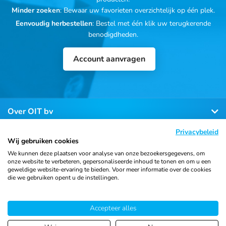
Minder zoeken
: Bewaar uw favorieten overzichtelijk op één plek.
Eenvoudig herbestellen
: Bestel met één klik uw terugkerende
benodigdheden.
Account aanvragen
Over OIT bv
Privacybeleid
Klantenservice
Wij gebruiken cookies
We kunnen deze plaatsen voor analyse van onze bezoekersgegevens, om
onze website te verbeteren, gepersonaliseerde inhoud te tonen en om u een
Contact
geweldige website-ervaring te bieden. Voor meer informatie over de cookies
die we gebruiken opent u de instellingen.
Accepteer alles
© 2026 Ortho Import
Algemene voorwaarden
Privacy
& Trading B.V.
verklaring
Cookiebeleid
Sitemap