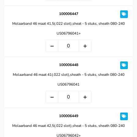
100006447
Molaarband 46 maat 41,5(.022 slot),sheat - 5 stuks, sheath 080-240
US06796041+
100006448
Molaarband 46 maat 41(.022 slot),sheath - 5 stuks, sheath 080-240
US06796041
100006449
Molaarband 46 maat 42,5(.022 slot),sheat - 5 stuks, sheath 080-240
US06796042+