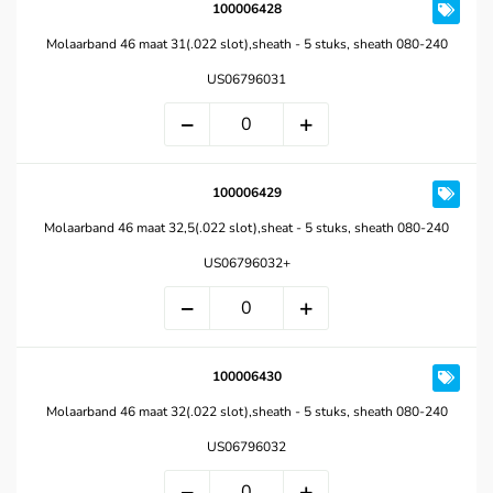
100006428
Molaarband 46 maat 31(.022 slot),sheath - 5 stuks, sheath 080-240
US06796031
100006429
Molaarband 46 maat 32,5(.022 slot),sheat - 5 stuks, sheath 080-240
US06796032+
100006430
Molaarband 46 maat 32(.022 slot),sheath - 5 stuks, sheath 080-240
US06796032