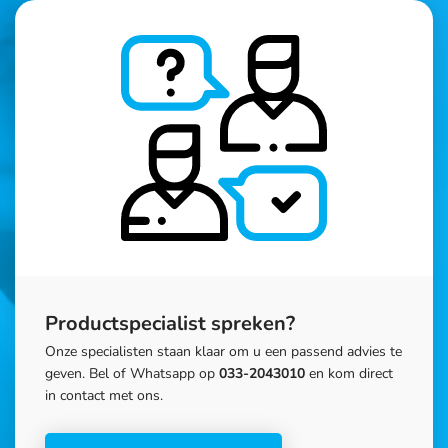
Productspecialist spreken?
Onze specialisten staan klaar om u een passend advies te
geven. Bel of Whatsapp op
033-2043010
en kom direct
in contact met ons.