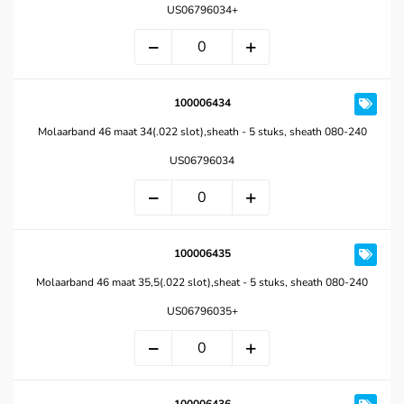
US06796034+
100006434
Molaarband 46 maat 34(.022 slot),sheath - 5 stuks, sheath 080-240
US06796034
100006435
Molaarband 46 maat 35,5(.022 slot),sheat - 5 stuks, sheath 080-240
US06796035+