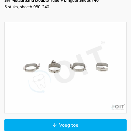
3M Molaarband Double Tube + Lingual Sheath 46
5 stuks, sheath 080-240
Voeg toe