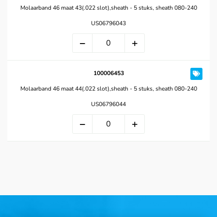
Molaarband 46 maat 43(.022 slot),sheath - 5 stuks, sheath 080-240
US06796043
100006453
Molaarband 46 maat 44(.022 slot),sheath - 5 stuks, sheath 080-240
US06796044