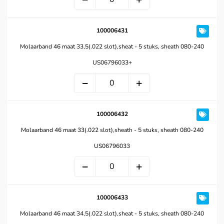
100006431
Molaarband 46 maat 33,5(.022 slot),sheat - 5 stuks, sheath 080-240
US06796033+
100006432
Molaarband 46 maat 33(.022 slot),sheath - 5 stuks, sheath 080-240
US06796033
100006433
Molaarband 46 maat 34,5(.022 slot),sheat - 5 stuks, sheath 080-240