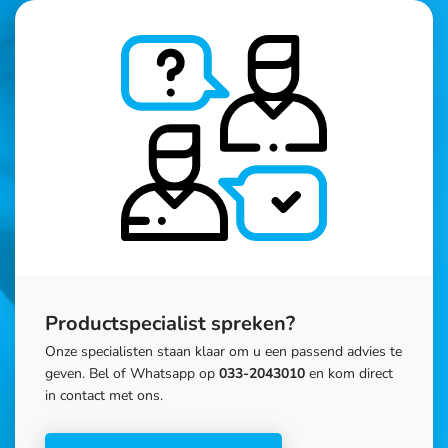
Productspecialist spreken?
Onze specialisten staan klaar om u een passend advies te
geven. Bel of Whatsapp op
033-2043010
en kom direct
in contact met ons.