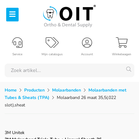
Service
Mijn catalogus
Account
Winkelwagen
Home
Producten
Molaarbanden
Molaarbanden met
Tubes & Sheats (TPA)
Molaarband 26 maat 35,5(.022
slot),sheat
3M Unitek