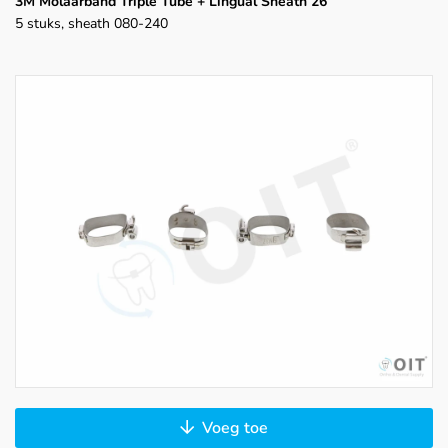
3M Molaarband Triple Tube + Lingual Sheath 26
5 stuks, sheath 080-240
Voeg toe