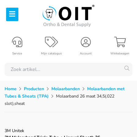
Service
Mijn catalogus
Account
Winkelwagen
Home
Producten
Molaarbanden
Molaarbanden met
Tubes & Sheats (TPA)
Molaarband 26 maat 34,5(.022
slot),sheat
3M Unitek