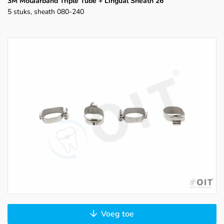
3M Molaarband Triple Tube + Lingual Sheath 26
5 stuks, sheath 080-240
Voeg toe