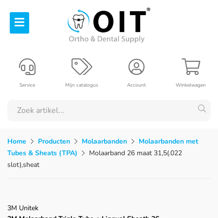
Service
Mijn catalogus
Account
Winkelwagen
Home
Producten
Molaarbanden
Molaarbanden met
Tubes & Sheats (TPA)
Molaarband 26 maat 31,5(.022
slot),sheat
3M Unitek