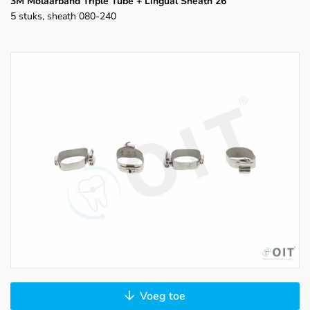
3M Molaarband Triple Tube + Lingual Sheath 26
5 stuks, sheath 080-240
Voeg toe