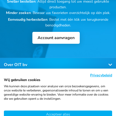
Sneller bestellen
: Altijd direct toegang tot uw meest gebruikte
producten.
Minder zoeken
: Bewaar uw favorieten overzichtelijk op één plek.
Eenvoudig herbestellen
: Bestel met één klik uw terugkerende
benodigdheden.
Account aanvragen
Over OIT bv
Privacybeleid
Klantenservice
Wij gebruiken cookies
We kunnen deze plaatsen voor analyse van onze bezoekersgegevens, om
onze website te verbeteren, gepersonaliseerde inhoud te tonen en om u een
Contact
geweldige website-ervaring te bieden. Voor meer informatie over de cookies
die we gebruiken opent u de instellingen.
Accepteer alles
© 2026 Ortho Import
Algemene voorwaarden
Privacy