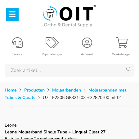
Service
Mijn catalogus
Account
Winkelwagen
Home
Producten
Molaarbanden
Molaarbanden met
Tubes & Cleats
U7L E2305 G8321-03 +G2820-00 mt 01
Leone
Leone Molaarband Single Tube + Lingual Cleat 27
5 stuks, Leone 2e molaarband + cleat