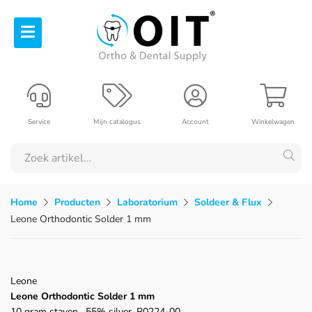
Service
Mijn catalogus
Account
Winkelwagen
Home
Producten
Laboratorium
Soldeer & Flux
Leone Orthodontic Solder 1 mm
Leone
Leone Orthodontic Solder 1 mm
10 gram staven , 55% silver, R0224-00