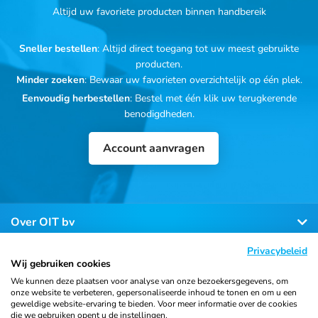
Altijd uw favoriete producten binnen handbereik
Sneller bestellen
: Altijd direct toegang tot uw meest gebruikte
producten.
Minder zoeken
: Bewaar uw favorieten overzichtelijk op één plek.
Eenvoudig herbestellen
: Bestel met één klik uw terugkerende
benodigdheden.
Account aanvragen
Over OIT bv
Privacybeleid
Klantenservice
Wij gebruiken cookies
We kunnen deze plaatsen voor analyse van onze bezoekersgegevens, om
onze website te verbeteren, gepersonaliseerde inhoud te tonen en om u een
Contact
geweldige website-ervaring te bieden. Voor meer informatie over de cookies
die we gebruiken opent u de instellingen.