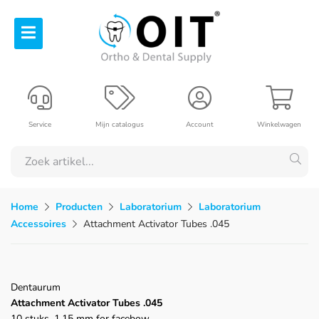
Service
Mijn catalogus
Account
Winkelwagen
Home
Producten
Laboratorium
Laboratorium
Accessoires
Attachment Activator Tubes .045
Dentaurum
Attachment Activator Tubes .045
10 stuks, 1,15 mm for facebow