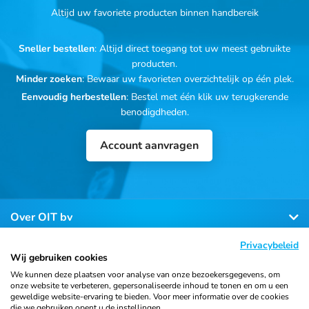
Altijd uw favoriete producten binnen handbereik
Sneller bestellen
: Altijd direct toegang tot uw meest gebruikte
producten.
Minder zoeken
: Bewaar uw favorieten overzichtelijk op één plek.
Eenvoudig herbestellen
: Bestel met één klik uw terugkerende
benodigdheden.
Account aanvragen
Over OIT bv
Privacybeleid
Klantenservice
Wij gebruiken cookies
We kunnen deze plaatsen voor analyse van onze bezoekersgegevens, om
onze website te verbeteren, gepersonaliseerde inhoud te tonen en om u een
Contact
geweldige website-ervaring te bieden. Voor meer informatie over de cookies
die we gebruiken opent u de instellingen.