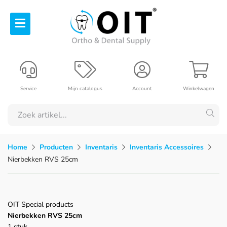
Service
Mijn catalogus
Account
Winkelwagen
Home
Producten
Inventaris
Inventaris Accessoires
Nierbekken RVS 25cm
OIT Special products
Nierbekken RVS 25cm
1 stuk