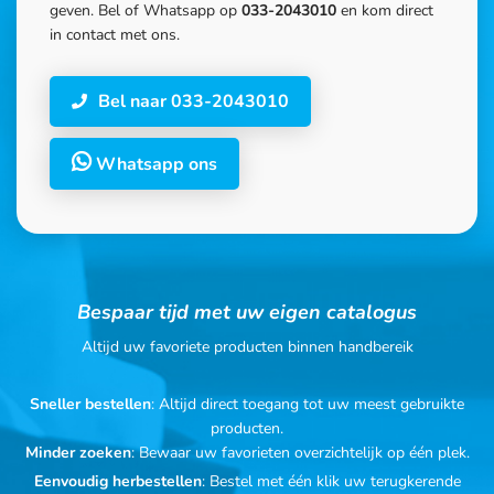
geven. Bel of Whatsapp op
033-2043010
en kom direct
in contact met ons.
Bel naar 033-2043010
Whatsapp ons
Bespaar tijd met uw eigen catalogus
Altijd uw favoriete producten binnen handbereik
Sneller bestellen
: Altijd direct toegang tot uw meest gebruikte
producten.
Minder zoeken
: Bewaar uw favorieten overzichtelijk op één plek.
Eenvoudig herbestellen
: Bestel met één klik uw terugkerende