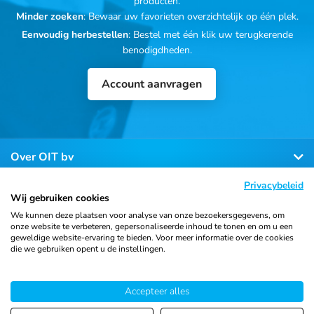
producten.
Minder zoeken
: Bewaar uw favorieten overzichtelijk op één plek.
Eenvoudig herbestellen
: Bestel met één klik uw terugkerende
benodigdheden.
Account aanvragen
Over OIT bv
Privacybeleid
Klantenservice
Wij gebruiken cookies
We kunnen deze plaatsen voor analyse van onze bezoekersgegevens, om
onze website te verbeteren, gepersonaliseerde inhoud te tonen en om u een
Contact
geweldige website-ervaring te bieden. Voor meer informatie over de cookies
die we gebruiken opent u de instellingen.
Accepteer alles
© 2026 Ortho Import
Algemene voorwaarden
Privacy
& Trading B.V.
verklaring
Cookiebeleid
Sitemap