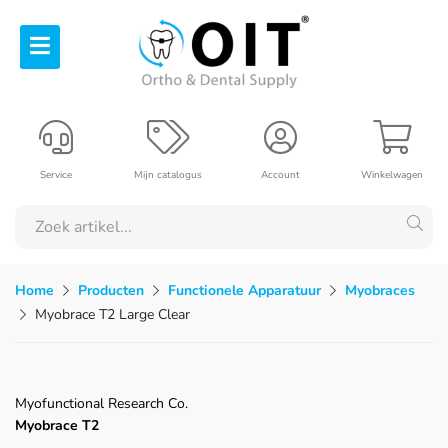
Service
Mijn catalogus
Account
Winkelwagen
Home
Producten
Functionele Apparatuur
Myobraces
Myobrace T2 Large Clear
Myofunctional Research Co.
Myobrace T2