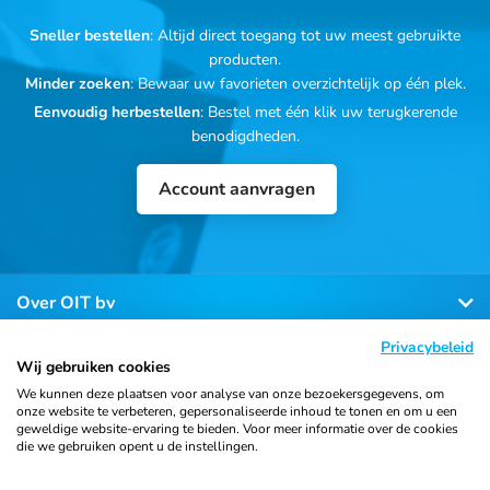
Sneller bestellen
: Altijd direct toegang tot uw meest gebruikte
producten.
Minder zoeken
: Bewaar uw favorieten overzichtelijk op één plek.
Eenvoudig herbestellen
: Bestel met één klik uw terugkerende
benodigdheden.
Account aanvragen
Over OIT bv
Privacybeleid
Klantenservice
Wij gebruiken cookies
We kunnen deze plaatsen voor analyse van onze bezoekersgegevens, om
onze website te verbeteren, gepersonaliseerde inhoud te tonen en om u een
Contact
geweldige website-ervaring te bieden. Voor meer informatie over de cookies
die we gebruiken opent u de instellingen.