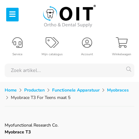
Service
Mijn catalogus
Account
Winkelwagen
Home
Producten
Functionele Apparatuur
Myobraces
Myobrace T3 For Teens maat 5
Myofunctional Research Co.
Myobrace T3