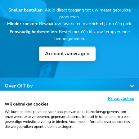
Sneller bestellen
: Altijd direct toegang tot uw meest gebruikte
producten.
Minder zoeken
: Bewaar uw favorieten overzichtelijk op één plek.
Eenvoudig herbestellen
: Bestel met één klik uw terugkerende
benodigdheden.
Account aanvragen
Over OIT bv
Privacybeleid
Klantenservice
Wij gebruiken cookies
We kunnen deze plaatsen voor analyse van onze bezoekersgegevens, om
onze website te verbeteren, gepersonaliseerde inhoud te tonen en om u een
Contact
geweldige website-ervaring te bieden. Voor meer informatie over de cookies
die we gebruiken opent u de instellingen.