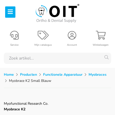
Service
Mijn catalogus
Account
Winkelwagen
Home
Producten
Functionele Apparatuur
Myobraces
Myobrace K2 Small Blauw
Myofunctional Research Co.
Myobrace K2