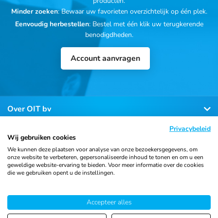
producten.
Minder zoeken
: Bewaar uw favorieten overzichtelijk op één plek.
Eenvoudig herbestellen
: Bestel met één klik uw terugkerende
benodigdheden.
Account aanvragen
Over OIT bv
Privacybeleid
Klantenservice
Wij gebruiken cookies
We kunnen deze plaatsen voor analyse van onze bezoekersgegevens, om
onze website te verbeteren, gepersonaliseerde inhoud te tonen en om u een
Contact
geweldige website-ervaring te bieden. Voor meer informatie over de cookies
die we gebruiken opent u de instellingen.
Accepteer alles
© 2026 Ortho Import
Algemene voorwaarden
Privacy
& Trading B.V.
verklaring
Cookiebeleid
Sitemap