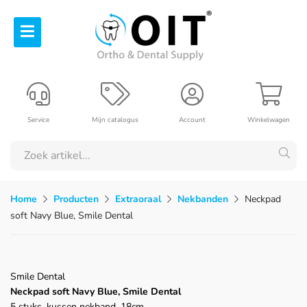
Service
Mijn catalogus
Account
Winkelwagen
Home
Producten
Extraoraal
Nekbanden
Neckpad
soft Navy Blue, Smile Dental
Smile Dental
Neckpad soft Navy Blue, Smile Dental
5 stuks, kussen nekband, 18cm