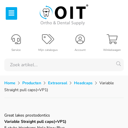
Service
Mijn catalogus
Account
Winkelwagen
Home
Producten
Extraoraal
Headcaps
Variable
Straight pull caps(=VP1)
Great lakes prostodontics
Variable Straight pull caps(=VP1)
5 stuks Headcaps Nola Navy Blue